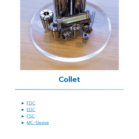
Collet
►
FDC
►
EDC
►
FSC
►
MC-Sleeve