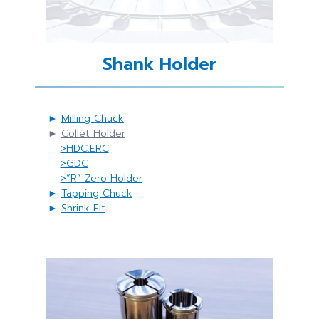
Shank Holder
►
Milling Chuck
►
Collet Holder
>HDC.ERC
>GDC
>“R” Zero Holder
►
Tapping Chuck
►
Shrink Fit