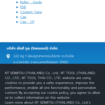
►
Roller - Guide
►
PSB
►
Coolant-Tube
►
Cap
►
Cap - CP
บริษัท เอ็นที ทูล (ไทยแลนด์) จํากัด
222 หมู่ 1 นิคมอุตสาหกรรมไฮเทค ต.บ้านโพ
อ.บางปะอิน จ.พระนครศรีอยุธยา 13160
ติดต่อเรา
NT SEIMITSU (THAILAND) Co., Ltd., NT TOOL (THAILAND)
CO., LTD., NT TOOL THAI CO., LTD. website are using
+66(0)-3531-4180~1
cookies to provide you a safer experience, improve the
performance, enable all site functionality and personalize
+66(0)-3531-4182
content By accepting our cookie policy, you agree to allow
info@nttoolthai.co.th
us to collect information on the website.
Learn more about NT SEIMITSU (THAILAND) Co., Ltd.’s