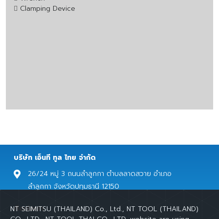
Clamping Device
บริษัท เอ็นที ทูล ไทย จํากัด
26/24 หมู่ 3 ถนนลำลูกกา ตำบลลาดสวาย อำเภอ
ลำลูกกา จังหวัดปทุมธานี 12150
ติดต่อเรา
NT SEIMITSU (THAILAND) Co., Ltd., NT TOOL (THAILAND)