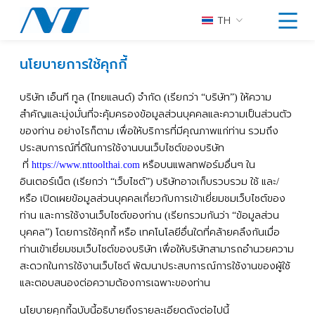
TH
นโยบายการใช้คุกกี้
บริษัท
เอ็นที
ทูล
ไทยแลนด์
จำกัด
เรียกว่า
บริษัท
ให้ความ
(
)
(
“
”)
สำคัญและมุ่งมั่นที่จะคุ้มครองข้อมูลส่วนบุคคลและความเป็นส่วนตัว
ของท่าน
อย่างไรก็ตาม
เพื่อให้บริการที่มีคุณภาพแก่ท่าน
รวมถึง
ประสบการณ์ที่ดีในการใช้งานบนเว็บไซต์ของบริษัท
ที่
หรือบนแพลทฟอร์มอื่นๆ
ใน
https://www.nttoolthai.com
อินเตอร์เน็ต
เรียกว่า
เว็บไซต์
บริษัทอาจเก็บรวบรวม
ใช้
และ
(
“
”)
/
หรือ
เปิดเผยข้อมูลส่วนบุคคลเกี่ยวกับการเข้าเยี่ยมชมเว็บไซต์ของ
ท่าน
และการใช้งานเว็บไซต์ของท่าน
เรียกรวมกันว่า
ข้อมูลส่วน
(
“
บุคคล
โดยการใช้คุกกี้
หรือ
เทคโนโลยีอื่นใดที่คล้ายคลึงกันเมื่อ
”)
ท่านเข้าเยี่ยมชมเว็บไซต์ของบริษัท
เพื่อให้บริษัทสามารถอำนวยความ
สะดวกในการใช้งานเว็บไซต์
พัฒนาประสบการณ์การใช้งานของผู้ใช้
และตอบสนองต่อความต้องการเฉพาะของท่าน
นโยบายคุกกี้ฉบับนี้อธิบายถึงรายละเอียดดังต่อไปนี้