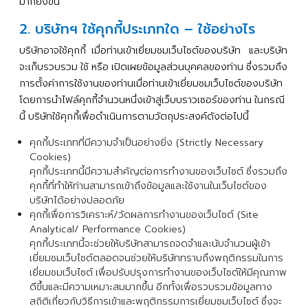
มากยิ่งขึ้น
2. บริษัทฯ ใช้คุกกี้ประเภทใด – ใช้อย่างไร
บริษัทอาจใช้คุกกี้
เมื่อท่านเข้าเยี่ยมชมเว็บไซต์ของบริษัท
และบริษัท
จะเก็บรวบรวม
ใช้
หรือ
เปิดเผยข้อมูลส่วนบุคคลของท่าน
ซึ่งรวมถึง
การตั้งค่าการใช้งานของท่านเมื่อท่านเข้าเยี่ยมชมเว็บไซต์ของบริษัท
โดยการนำไฟล์คุกกี้จำนวนหนึ่งเข้าสู่เว็บบราวเซอร์ของท่าน
ในกรณี
นี้
บริษัทใช้คุกกี้เพื่อดำเนินการตามวัตถุประสงค์ดังต่อไปนี้
คุกกี้ประเภทที่มีความจำเป็นอย่างยิ่ง (Strictly Necessary
Cookies)
คุกกี้ประเภทนี้มีความสำคัญต่อการทำงานของเว็บไซต์
ซึ่งรวมถึง
คุกกี้ที่ทำให้ท่านสามารถเข้าถึงข้อมูลและใช้งานในเว็บไซต์ของ
บริษัทได้อย่างปลอดภัย
คุกกี้เพื่อการวิเคราะห์/วัดผลการทำงานของเว็บไซต์ (Site
Analytical/ Performance Cookies)
คุกกี้ประเภทนี้จะช่วยให้บริษัทสามารถจดจำและนับจำนวนผู้เข้า
เยี่ยมชมเว็บไซต์ตลอดจนช่วยให้บริษัททราบถึงพฤติกรรมในการ
เยี่ยมชมเว็บไซต์
เพื่อปรับปรุงการทำงานของเว็บไซต์ให้มีคุณภาพ
ดีขึ้นและมีความเหมาะสมมากขึ้น
อีกทั้งเพื่อรวบรวมข้อมูลทาง
สถิติเกี่ยวกับวิธีการเข้าและพฤติกรรมการเยี่ยมชมเว็บไซต์
ซึ่งจะ